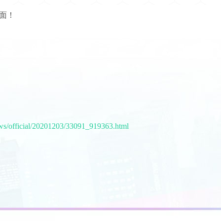
面！
ews/official/20201203/33091_919363.html